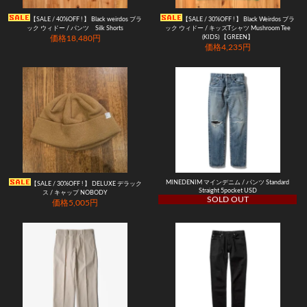
【SALE / 40%OFF ! 】 Black weirdos ブラ
【SALE / 30%OFF ! 】 Black Weirdos ブラ
ック ウィドー / パンツ Silk Shorts
ック ウィドー / キッズTシャツ Mushroom Tee
価格18,480円
(KIDS) 【GREEN】
価格4,235円
MINEDENIM マインデニム / パンツ Standard
【SALE / 30%OFF ! 】 DELUXE デラック
Straight 5pocket USD
ス / キャップ NOBODY
SOLD OUT
価格5,005円