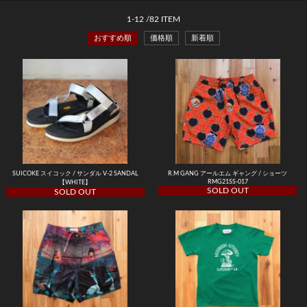
1
-
12
/
82
ITEM
おすすめ順
価格順
新着順
SUICOKE スイコック / サンダル V-2 SANDAL
R.M GANG アールエム ギャング / ショーツ
RMG21SS-017
【WHITE】
SOLD OUT
SOLD OUT