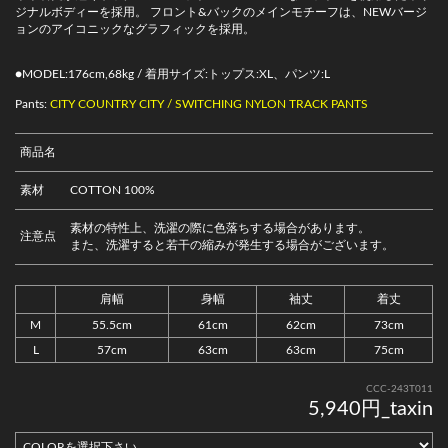
ジナルボディーを採用。 フロント&バックのメインモチーフは、NEWバージ
ョンのアイコニックなグラフィックを採用。
●MODEL:176cm,68kg / 着用サイズ:トップス:XL、パンツ:L
Pants:
CITY COUNTRY CITY / SWITCHING NYLON TRACK PANTS
商品名
素材
COTTON 100%
素材の特性上、洗濯の際に色落ちする場合があります。
注意点
また、洗濯すると若干の縮みが発生する場合がございます。
肩幅
身幅
袖丈
着丈
M
55.5cm
61cm
62cm
73cm
L
57cm
63cm
63cm
75cm
CCC-243T011
5,940円_taxin