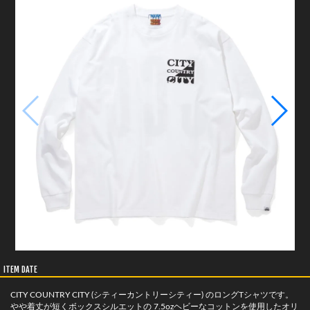
ITEM DATE
CITY COUNTRY CITY (シティーカントリーシティー) のロングTシャツです。
やや着丈が短くボックスシルエットの 7.5ozヘビーなコットンを使用したオリ