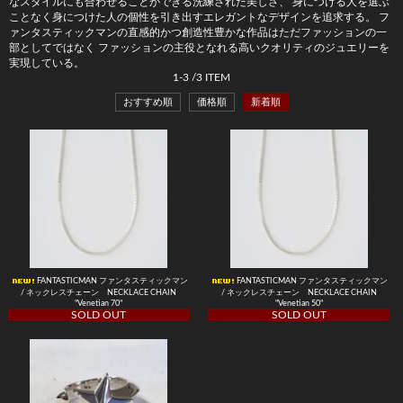
なスタイルにも合わせることができる洗練された美しさ、 身につける人を選ぶ
ことなく身につけた人の個性を引き出すエレガントなデザインを追求する。 フ
ァンタスティックマンの直感的かつ創造性豊かな作品はただファッションの一
部としてではなく ファッションの主役となれる高いクオリティのジュエリーを
実現している。
1
-
3
/
3
ITEM
おすすめ順
価格順
新着順
FANTASTICMAN ファンタスティックマン
FANTASTICMAN ファンタスティックマン
/ ネックレスチェーン NECKLACE CHAIN
/ ネックレスチェーン NECKLACE CHAIN
"Venetian 70"
"Venetian 50"
SOLD OUT
SOLD OUT