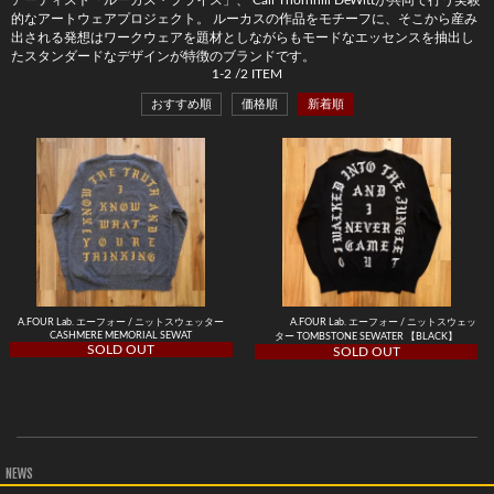
アーティスト「ルーカス・プライス」、 Cali Thornhill DeWittが共同で行う実験
的なアートウェアプロジェクト。 ルーカスの作品をモチーフに、そこから産み
出される発想はワークウェアを題材としながらもモードなエッセンスを抽出し
たスタンダードなデザインが特徴のブランドです。
1
-
2
/
2
ITEM
おすすめ順
価格順
新着順
A.FOUR Lab. エーフォー / ニットスウェッター
A.FOUR Lab. エーフォー / ニットスウェッ
CASHMERE MEMORIAL SEWAT
ター TOMBSTONE SEWATER 【BLACK】
SOLD OUT
SOLD OUT
NEWS