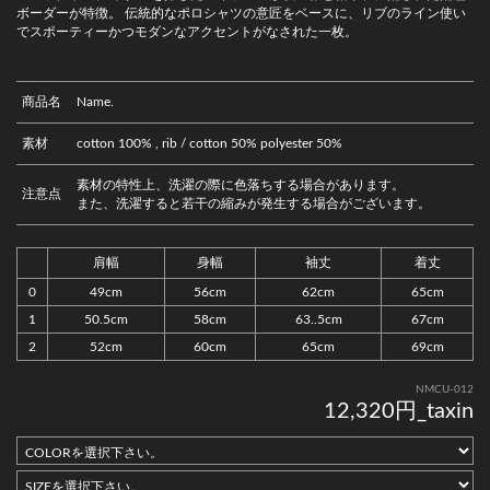
ボーダーが特徴。 伝統的なポロシャツの意匠をベースに、リブのライン使い
でスポーティーかつモダンなアクセントがなされた一枚。
商品名
Name.
素材
cotton 100% , rib / cotton 50% polyester 50%
素材の特性上、洗濯の際に色落ちする場合があります。
注意点
また、洗濯すると若干の縮みが発生する場合がございます。
肩幅
身幅
袖丈
着丈
0
49cm
56cm
62cm
65cm
1
50.5cm
58cm
63..5cm
67cm
2
52cm
60cm
65cm
69cm
NMCU-012
12,320円_taxin