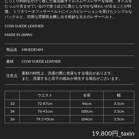
じっくり時間をかけて鞣した最高級オイルスムースレザーを採用。 オイルを
たっぷり含ませているので使うほどに艶としなやかな味わいが出ることが特
徴。 ミリタリーオフィサーベルトにインスピレーションを受けたシンプルな
バックルと、武骨な雰囲気を醸し出す絶妙な太さのレザーベルト。
COW SUEDE LEATHER
MADE IN JAPAN
商品名
MINEDENIM
素材
COW SUEDE LEATHER
素材の特性上、洗濯の際に色落ちする場合があります。
注意点
また、洗濯すると若干の縮みが発生する場合がございます。
ウエスト
全長
幅
32
72-87cm
96cm
3.5cm
34
76-91cm
100cm
3.5cm
36
79.5-95cm
104cm
3.5cm
19,800円_taxin