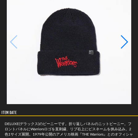
ITEM DATE
DELUXE(デラックス)のビーニーです。折り返しパネルのニットビーニー。フ
ロントパネルにWarriorsロゴを直刺繍、リブ右上にピスネームを挟み込み。2
色1サイズ展開。1979年公開のアメリカ映画『THE Warriors』とのオフィシャ