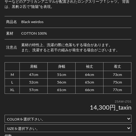
サーなどのアフリカンアニマルが配置されたロングスリーブＴシャツ。 背面
は、黒豹２匹で“陰陽”を表現。
商品名
Black weirdos
素材
COTTON 100%
素材の特性上、洗濯の際に色落ちする場合があります。
注意点
また、洗濯すると若干の縮みが発生する場合がございます。
肩幅
身幅
袖丈
着丈
M
47cm
51cm
64cm
73cm
L
52cm
56cm
65cm
75cm
XL
57cm
61cm
66cm
77cm
25AW-LT01
14,300円_taxin