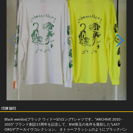
ITEM DATE
Black weirdos(ブラック ウィドー)のロングTシャツです。“ARCHIVE 2010 -
2025” ブランド創設15周年を記念して、BW珠玉の名作を復刻した“LAST
ORGY”アーカイヴコレクション。 タトゥーフラッシュのようにブラックパン