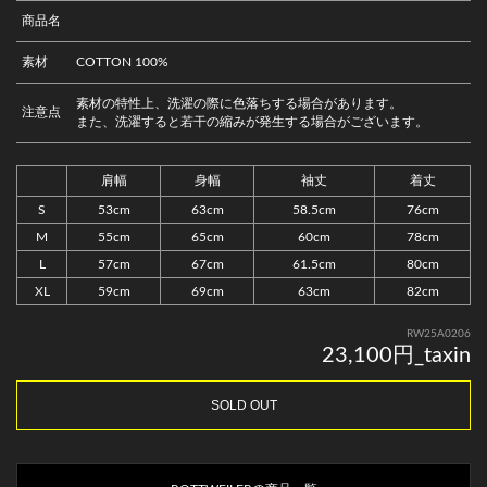
商品名
素材
COTTON 100%
素材の特性上、洗濯の際に色落ちする場合があります。
注意点
また、洗濯すると若干の縮みが発生する場合がございます。
肩幅
身幅
袖丈
着丈
S
53cm
63cm
58.5cm
76cm
M
55cm
65cm
60cm
78cm
L
57cm
67cm
61.5cm
80cm
XL
59cm
69cm
63cm
82cm
RW25A0206
23,100円_taxin
SOLD OUT