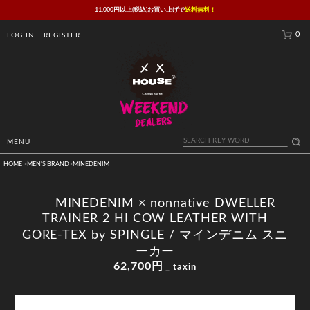
11,000円以上(税込)お買い上げで
送料無料！
0
LOG IN
REGISTER
MENU
HOME
>
MEN'S BRAND
>
MINEDENIM
MINEDENIM × nonnative DWELLER
TRAINER 2 HI COW LEATHER WITH
GORE-TEX by SPINGLE / マインデニム スニ
ーカー
62,700円
_ taxin