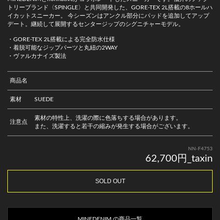
トリーブランド〈SPINGLE〉と共同開発した、GORE-TEX 2L搭載の8ホールハ
イカットスニーカー。 今シーズンはアンクル部分にパッドを追加してアップ
デート。継続して展開するセンタージップのシグニチャーモデル。
・GORE-TEX 2L搭載による完全防水仕様
・着脱可能なジップパーツと丸紐の2WAY
・ヴァルカナイズ製法
商品名
素材
SUEDE
素材の特性上、洗濯の際に色落ちする場合があります。
注意点
また、洗濯すると若干の縮みが発生する場合がございます。
NN-F4753
62,700円_taxin
SOLD OUT
MINEDENIM の商品一覧