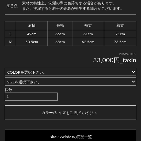
素材の特性上、洗濯の際に色落ちする場合があります。
注意点
また、洗濯すると若干の縮みが発生する場合がございます。
肩幅
身幅
袖丈
着丈
S
49cm
66cm
61cm
71cm
M
50.5cm
68cm
62.5cm
73.5cm
20AW-JK02
33,000円_taxin
個数
カートに入れる
カラー/サイズをご選択ください。
Black Weirdosの商品一覧