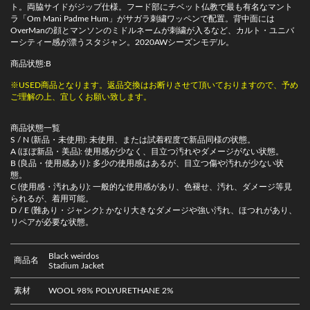
ト。両脇サイドがジップ仕様。フード部にチベット仏教で最も有名なマント
ラ「Om Mani Padme Hum」がサガラ刺繍ワッペンで配置。背中面には
OverManの顔とマンソンのミドルネームが刺繍が入るなど、カルト・ユニバ
ーシティー感が漂うスタジャン。2020AWシーズンモデル。
商品状態:B
※USED商品となります。返品交換はお断りさせて頂いておりますので、予め
ご理解の上、宜しくお願い致します。
商品状態一覧
S / N (新品・未使用): 未使用、または試着程度で新品同様の状態。
A (ほぼ新品・美品): 使用感が少なく、目立つ汚れやダメージがない状態。
B (良品・使用感あり): 多少の使用感はあるが、目立つ傷や汚れが少ない状
態。
C (使用感・汚れあり): 一般的な使用感があり、色褪せ、汚れ、ダメージ等見
られるが、着用可能。
D / E (難あり・ジャンク): かなり大きなダメージや強い汚れ、ほつれがあり、
リペアが必要な状態。
Black weirdos
商品名
Stadium Jacket
素材
WOOL 98% POLYURETHANE 2%