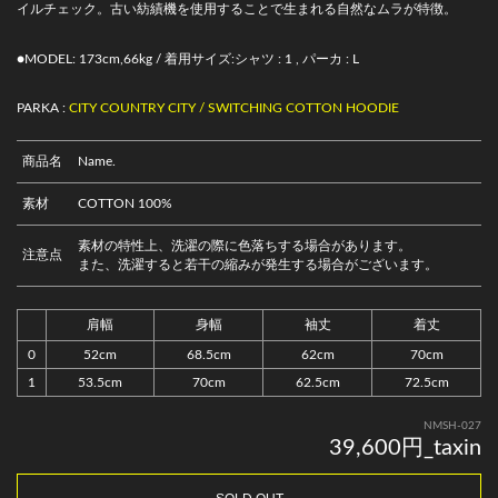
イルチェック。古い紡績機を使用することで生まれる自然なムラが特徴。
●MODEL: 173cm,66kg / 着用サイズ:シャツ : 1 , パーカ : L
PARKA :
CITY COUNTRY CITY / SWITCHING COTTON HOODIE
商品名
Name.
素材
COTTON 100%
素材の特性上、洗濯の際に色落ちする場合があります。
注意点
また、洗濯すると若干の縮みが発生する場合がございます。
肩幅
身幅
袖丈
着丈
0
52cm
68.5cm
62cm
70cm
1
53.5cm
70cm
62.5cm
72.5cm
NMSH-027
39,600円_taxin