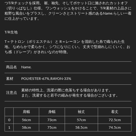
つT/Rチェックを採用。 裾、袖先、そしてポケット口に施されたカットオフ
（切りっぱなし）仕様。 ワンウォッシュをかけることで、T/R素材の上品さに
粗野な風合いをプラスし、クリーンさとストリート感のあるName.らしい一着
に仕上がっています。
T/R生地
T＝テトロン（ポリエステル） と R＝レーヨン を混紡した糸で織られた生
地。 なめらかで柔らかく、シワになりにくい。 丈夫で型崩れしにくいく、お
ち感（ドレープ）がきれいなのが特徴。
商品名
Name.
素材
POLYESTER-67%,RAYON-33%
素材の特性上、洗濯の際に色落ちする場合があります。
注意点
また、洗濯すると若干の縮みが発生する場合がございます。
肩幅
身幅
袖丈
着丈
0
56cm
73cm
57cm
72.5cm
1
58cm
75cm
58.5cm
74.5cm