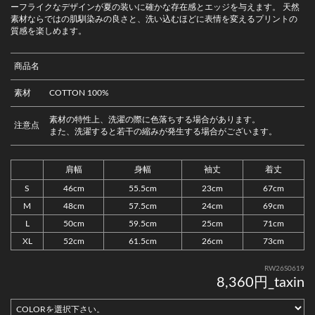
ーフライクなデザインが夏の装いに確かな存在感とエッジを与えます。 天然
素材ならではの肌馴染みの良さと、洗い込むほどに表情を変えるプリントの
質感を楽しめます。
商品名
素材
COTTON 100%
素材の特性上、洗濯の際に色落ちする場合があります。
注意点
また、洗濯すると若干の縮みが発生する場合がございます。
肩幅
身幅
袖丈
着丈
S
46cm
55.5cm
23cm
67cm
M
48cm
57.5cm
24cm
69cm
L
50cm
59.5cm
25cm
71cm
XL
52cm
61.5cm
26cm
73cm
RW26S0619
8,360円_taxin