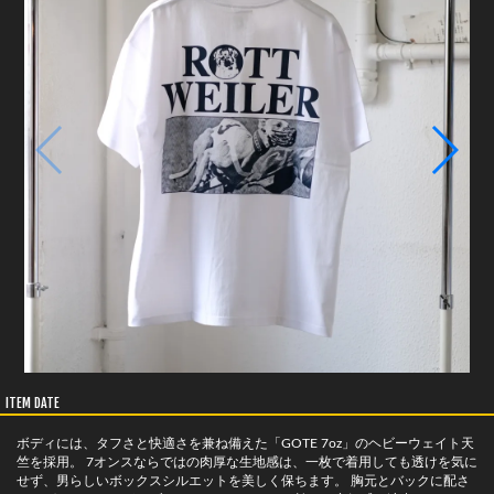
ITEM DATE
ボディには、タフさと快適さを兼ね備えた「GOTE 7oz」のヘビーウェイト天
竺を採用。 7オンスならではの肉厚な生地感は、一枚で着用しても透けを気に
せず、男らしいボックスシルエットを美しく保ちます。 胸元とバックに配さ