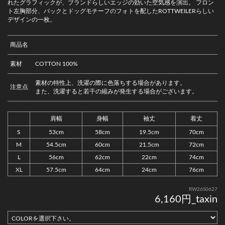
れたグラフィックが、ブランドらしいエッジの効いた空気感を演出。 フロン
ト左胸部分、バックとドッグモチーフのフォトを配したROTTWEILERらしい
デザインの一枚。
商品名
素材
COTTON 100%
素材の特性上、洗濯の際に色落ちする場合があります。
注意点
また、洗濯すると若干の縮みが発生する場合がございます。
肩幅
身幅
袖丈
着丈
S
53cm
58cm
19.5cm
70cm
M
54.5cm
60cm
21.5cm
72cm
L
56cm
62cm
22cm
74cm
XL
57.5cm
64cm
24cm
76cm
RW26S0627
6,160円_taxin