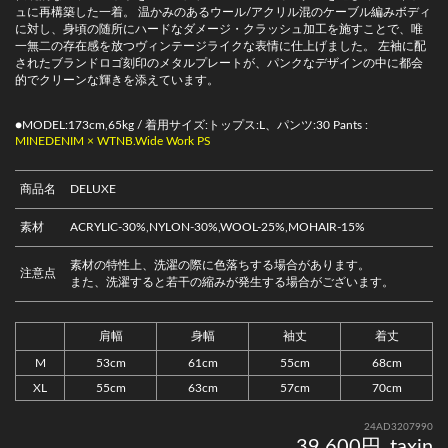
ュに再構築した一着。 温かみのあるウール/アクリル混のケーブル編みボディ
に対し、身頃の随所にハードなダメージ・クラッシュ加工を施すことで、唯
一無二の存在感を放つヴィンテージライクな表情に仕上げました。 左袖に配
されたブランドロゴ刻印のメタルプレートが、パンクなデザインの中に都会
的でクリーンな輝きを添えています。
●MODEL:173cm,65kg / 着用サイズ:トップス:L、パンツ:30 Pants :
MINEDENIM × WTNB.Wide Work PS
商品名
DELUXE
素材
ACRYLIC-30%,NYLON-30%,WOOL-25%,MOHAIR-15%
素材の特性上、洗濯の際に色落ちする場合があります。
注意点
また、洗濯すると若干の縮みが発生する場合がございます。
肩幅
身幅
袖丈
着丈
M
53cm
61cm
55cm
68cm
XL
55cm
63cm
57cm
70cm
24AD3207990
39,600円_taxin