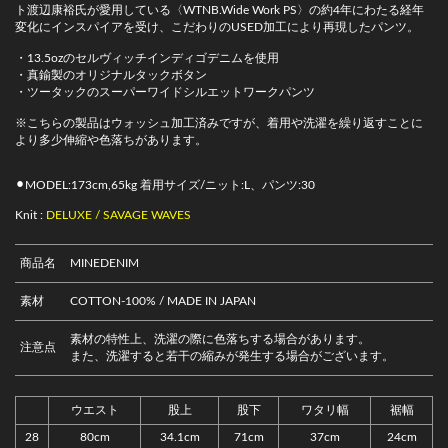
ト渡辺康裕氏が愛用している〈WTNB.Wide Work PS〉の約4年にわたる経年
変化にインスパイアを受け、こだわりのUSED加工により再現したパンツ。
・13.5ozのセルヴィッチインディゴデニムを使用
・真鍮製のオリジナルタックボタン
・ツータックのスーパーワイドシルエットワークパンツ
※こちらの製品はウォッシュ加工済みですが、着用や洗濯を繰り返すことに
より多少伸縮や色落ちがあります。
⚫︎MODEL:173cm,65kg 着用サイズ/ニット:L、パンツ:30
Knit :
DELUXE / SAVAGE WAVES
商品名
MINEDENIM
素材
COTTON-100% / MADE IN JAPAN
素材の特性上、洗濯の際に色落ちする場合があります。
注意点
また、洗濯すると若干の縮みが発生する場合がございます。
ウエスト
股上
股下
ワタリ幅
裾幅
28
80cm
34.1cm
71cm
37cm
24cm