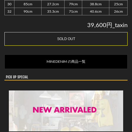
30
85cm
27.2cm
79cm
38.8cm
25cm
32
90cm
35.3cm
71cm
40.6cm
26cm
39,600円_taxin
SOLD OUT
MINEDENIM の商品一覧
PICK UP SPECIAL