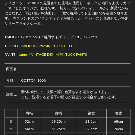
ディはコットン100％の厳選された生地を使用し、ネックと袖口をあえてカッ
トオフしたオリジナル仕様です。 切りっぱなしのディテールが、新品ながら
にこなれた「抜け感」を演出し、一枚で着用しても圧倒的な存在感を放ちま
す。 両ブランドのアイデンティティが融合した、今シーズン見逃せない特別
なサーフライクな一着。
●MODEL:173cm,66kg / 着用サイズ:トップス:L、パンツ:1
TEE:
ROTTWEILER / RWMN CUTOFF TEE
PANTS:
Name. / VINTAGE DENIM PINTUCK PANTS
商品名
素材
COTTON 100%
素材の特性上、洗濯の際に色落ちする場合があります。
注意点
また、洗濯すると若干の縮みが発生する場合がございます。
肩幅
身幅
袖丈
着丈
S
52cm
59.25cm
21.5cm
68cm
M
54cm
61.25cm
22.5cm
70cm