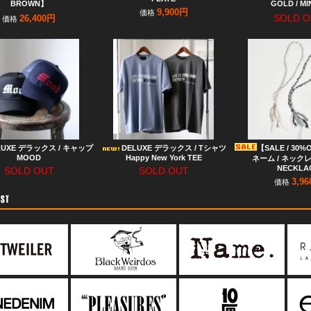
BROWN】
GOLD / M
9,900円
価格
SOLD O
26,400円
価格
LUXE デラックス / キャップ
DELUXE デラックス / Tシャツ
【SALE / 30%O
MOOD
Happy New York TEE
ネーム / ネックレ
NECKLA
SOLD OUT
SOLD OUT
3,9
価格