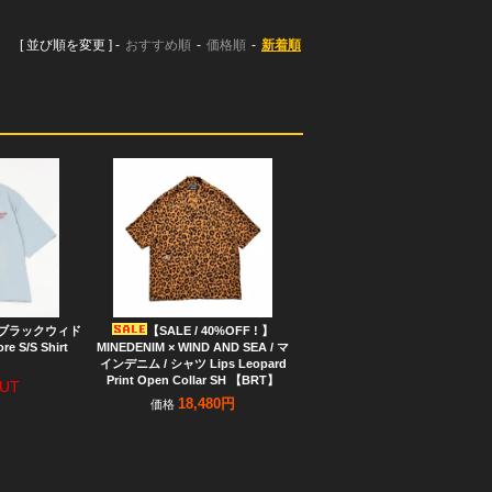
[ 並び順を変更 ]
-
おすすめ順
-
価格順
-
新着順
dos ブラックウィド
【SALE / 40%OFF ! 】
e S/S Shirt
MINEDENIM × WIND AND SEA / マ
】
インデニム / シャツ Lips Leopard
Print Open Collar SH 【BRT】
UT
18,480円
価格