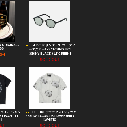
 ORIGINAL /
A.D.S.R サングラス /エーディ
SS
ーエスアール SATCHMO II 01
【SHINY BLACK / LT GREEN】
50円
SOLD OUT
ックス / Tシャツ
DELUXE デラックス / シャツ x
 Flower TEE
Kosuke Kawamura Flower shirts
K】
【WHITE】
UT
SOLD OUT