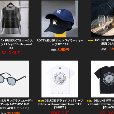
HOUSE BY WD
OAX PRODUCTS ホークス
ROTTWEILER ロットワイラー / キャ
麦酒 GLA
/ Tシャツ Bulletproof
ップ RT CAP
Tee
1,6
価格
8,250円
価格
SOLD OUT
D.S.R サングラス /エーディ
DELUXE デラックス / Tシャツ
DELUXE デラ
x Kosuke Kawamura Flower TEE
x Kosuke Kawamura
ール SATCHMO II 01
【WHITE】
【BLAC
Y BLACK / LT BLUE】
SOLD OUT
SOLD O
23,100円
価格