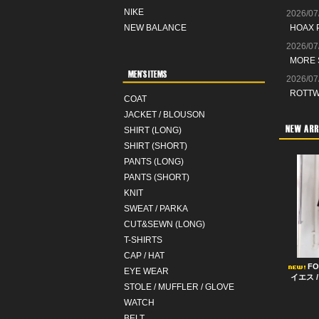
NIKE
2026/07
NEW BALANCE
HOAX
2026/07
MORE
2026/07
ROTT
COAT
JACKET / BLOUSON
SHIRT (LONG)
SHIRT (SHORT)
PANTS (LONG)
PANTS (SHORT)
KNIT
SWEAT / PARKA
CUT&SEWN (LONG)
T-SHIRTS
CAP / HAT
FO
EYE WEAR
イエス /
STOLE / MUFFLER / GLOVE
WATCH
BELT