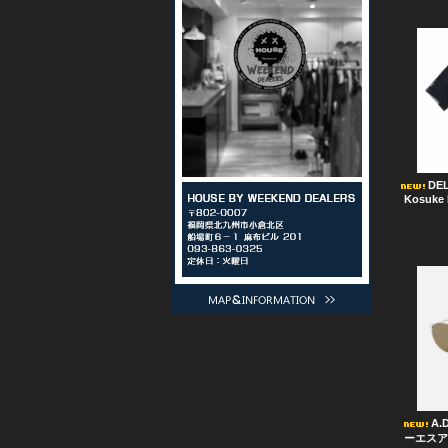
DE
Kosuke 
A.
ーエスアール