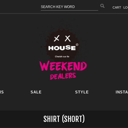
CART
LO
MS
SALE
STYLE
INST
SHIRT (SHORT)