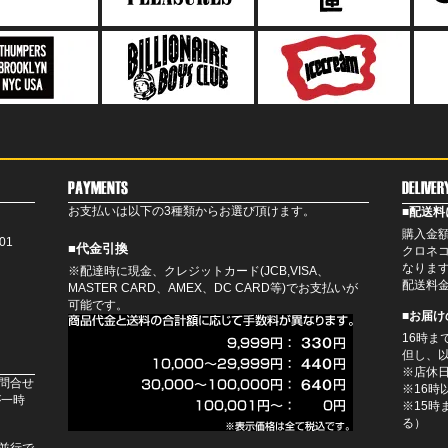
お支払いは以下の3種類からお選び頂けます。
■配送料
購入金額
01
■代金引換
クロネ
なりま
※配達時に現金、クレジットカード(JCB,VISA、
配送料
MASTER CARD、AMEX、DC CARD等)でお支払いが
可能です。
■お届
16時
但し、
※店休
問合せ
※16時
が一時
※15
る）