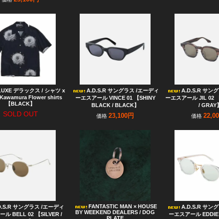
LUXE デラックス / シャツ x
A.D.S.R サングラス /エーディ
A.D.S.R サ
Kawamura Flower shirts
ーエスアール VINCE 01 【SHINY
ーエスアール JIL 02 【
【BLACK】
BLACK / BLACK】
/ GRAY
SOLD OUT
23,100円
22,0
価格
価格
FANTASTIC MAN × HOUSE
D.S.R サングラス /エーディ
A.D.S.R サ
BY WEEKEND DEALERS / DOG
 BELL 02 【SILVER /
ーエスアール EDDIE 
PLATE