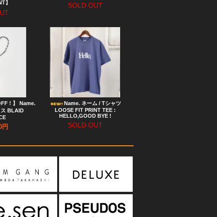
INT】
SOLD OUT
UT
FF ! 】 Name.
Name. ネーム / Tシャツ
LOOSE FIT PRINT TEE :
ス BLAID
HELLO,GOOD BYE !
CE
SOLD OUT
60円