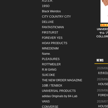
A.D.S.R.
19SO
Black Weirdos
CITY COUNTRY CITY
DELUXE
FANTASTICMAN
UNIVER
FIRSTURST
サル プ
COLLOR
FOREVER YES
HOAX PRODUCTS
MINEDENIM
Name.
PLEASURES
ROTTWEILER
2026/08
R.M GANG
8月8日
SUICOKE
2026/08
THE NEW ORDER MAGAZINE
HOUS
10匣 / TENBOX
2026/08
UNIVERSAL PRODUCTS
FORE
adidas Originals by 84-Lab
VANS
2026/07
HOUS
CONVERSE