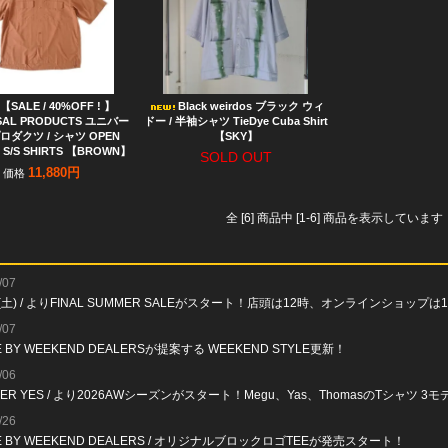
【SALE / 40%OFF ! 】
Black weirdos ブラック ウィ
SAL PRODUCTS ユニバー
ドー / 半袖シャツ TieDye Cuba Shirt
ロダクツ / シャツ OPEN
【SKY】
 S/S SHIRTS 【BROWN】
SOLD OUT
11,880円
価格
全 [6] 商品中 [1-6] 商品を表示しています
/07
(土) / よりFINAL SUMMER SALEがスタート！店頭は12時、オンラインショップ
/07
E BY WEEKEND DEALERSが提案する WEEKEND STYLE更新！
/06
VER YES / より2026AWシーズンがスタート！Megu、Yas、ThomasのTシャツ 
/26
E BY WEEKEND DEALERS / オリジナルブロックロゴTEEが発売スタート！