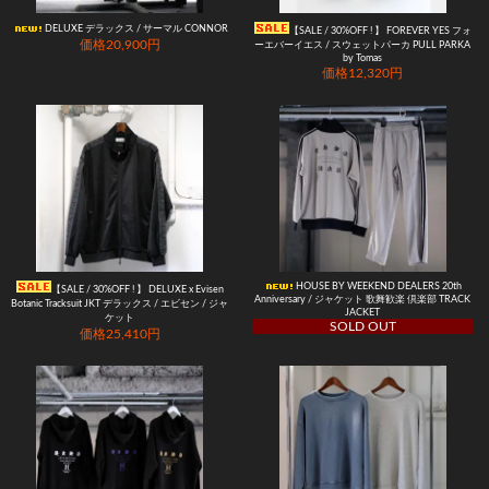
DELUXE デラックス / サーマル CONNOR
【SALE / 30%OFF ! 】 FOREVER YES フォ
価格20,900円
ーエバーイエス / スウェットパーカ PULL PARKA
by Tomas
価格12,320円
HOUSE BY WEEKEND DEALERS 20th
【SALE / 30%OFF ! 】 DELUXE x Evisen
Anniversary / ジャケット 歌舞歓楽 倶楽部 TRACK
Botanic Tracksuit JKT デラックス / エビセン / ジャ
JACKET
ケット
SOLD OUT
価格25,410円