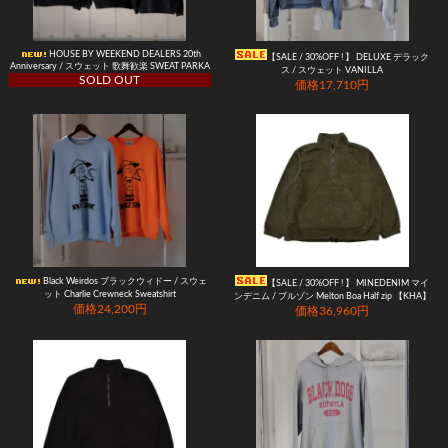
HOUSE BY WEEKEND DEALERS 20th
【SALE / 30%OFF ! 】 DELUXE デラック
Anniversary / スウェット 歌舞歓楽 SWEAT PARKA
ス / スウェット VANILLA
SOLD OUT
価格17,710円
Black Weirdos ブラックウィドー / スウェ
【SALE / 30%OFF ! 】 MINEDENIM マイ
ット Charlie Crewneck Sweatshirt
ンデニム / ブルゾン Melton Boa Half zip 【KHA】
価格24,200円
価格36,960円