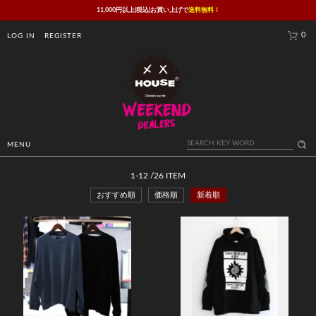
11,000円以上(税込)お買い上げで
送料無料！
0
LOG IN
REGISTER
MENU
SWEAT / PARKA
1
-
12
/
26
ITEM
おすすめ順
価格順
新着順