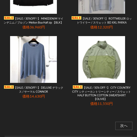
【SALE / 30%OFF ! 】 MINEDENIM マイ
【SALE / 30%OFF ! 】 ROTTWEILER ロッ
ンデニム / ブルゾン Melton Boa Half zip 【BLK】
トワイラー / スウェット BD XXL PARKA
価格36,960円
価格12,320円
【SALE / 30%OFF ! 】 DELUXE デラック
【SALE / 50% OFF ! 】 CITY COUNTRY
ス / サーマル CONNOR
CITY シティーカントリーシティー / スウェット
HALF BUTTON COTTON SWEATSHIRT
価格14,630円
【OLIVE】
価格11,550円
次へ